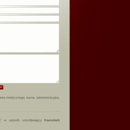
rawa medycznego, karna, administracyjna,
nić w sposób umożliwiający
Kancelarii