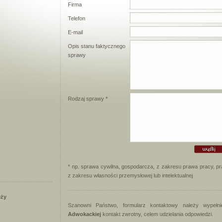
Firma
Telefon
E-mail
Opis stanu faktycznego
sprawy
Rodzaj sprawy *
* np. sprawa cywilna, gospodarcza, z zakresu prawa pracy, p
z zakresu własności przemysłowej lub intelektualnej
eży
Szanowni Państwo, formularz kontaktowy należy wypeł
Adwokackiej
kontakt zwrotny, celem udzielania odpowiedzi.