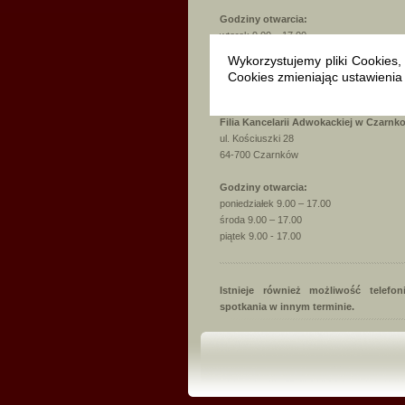
Godziny otwarcia:
wtorek 9.00 – 17.00
czwartek 9.00 – 17.00
Wykorzystujemy pliki Cookies
sobota 16.00 - 18.00
Cookies zmieniając ustawienia 
Filia Kancelarii Adwokackiej w Czarnk
ul. Kościuszki 28
64-700 Czarnków
Godziny otwarcia:
poniedziałek 9.00 – 17.00
środa 9.00 – 17.00
piątek 9.00 - 17.00
Istnieje również możliwość telefo
spotkania w innym terminie.