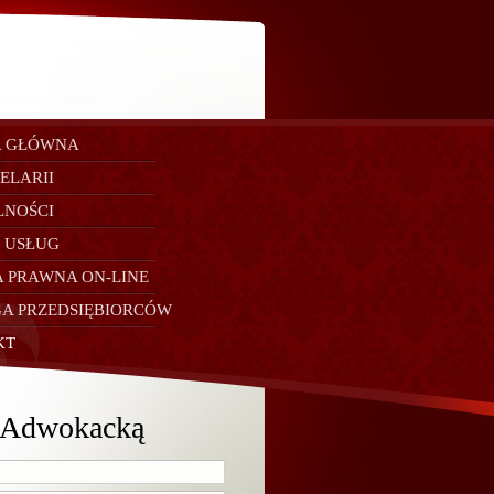
A GŁÓWNA
ELARII
LNOŚCI
 USŁUG
 PRAWNA ON-LINE
A PRZEDSIĘBIORCÓW
KT
ą Adwokacką