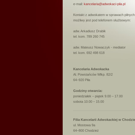
e-mail:
kancelaria@adwokaci-pila.pl
Kontakt z adwokatem w sprawach pilnych
możliwy jest pod telefonem służbowym:
adw. Arkadiusz Drabik
tel. kom. 789 260 745
adw. Mateusz Nowaczyk - mediator
tel. kom. 692 498 618
Kancelaria Adwokacka
Al. Powstańców Wlkp. 82/2
64–920 Piła
Godziny otwarcia:
poniedziałek – piątek 9.00 – 17.00
sobota 10.00 – 15.00
Filia Kancelarii Adwokackiej w Chodzi
ul. Mostowa 9a
64–800 Chodzież