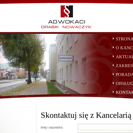
STRON
O KANC
AKTUA
ZAKRES
PORADA
OBSŁUG
KONTA
Skontaktuj się z Kancelari
Imię i nazwisko